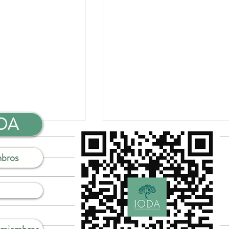
ODA
mbros
Diversidad en las
Webinar en español: