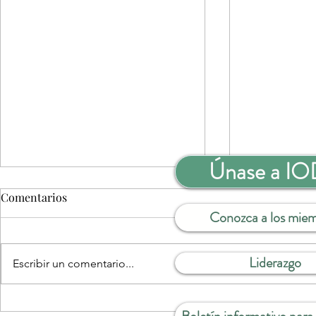
Únase a I
Comentarios
Conozca a los mie
Liderazgo
Escribir un comentario...
DESPEDIDA Y GRACIAS
Vea ahora: «