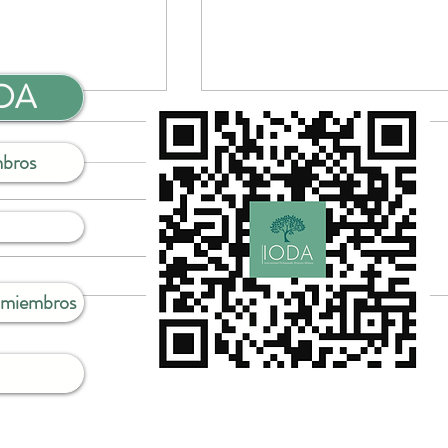
ODA
mbros
Diversidad en las
Webinar en español:
a miembros
es ortopédicas: un
Importancia de la mentoría
a la excelencia»
el liderazgo en la formació
académica en Ortopedia