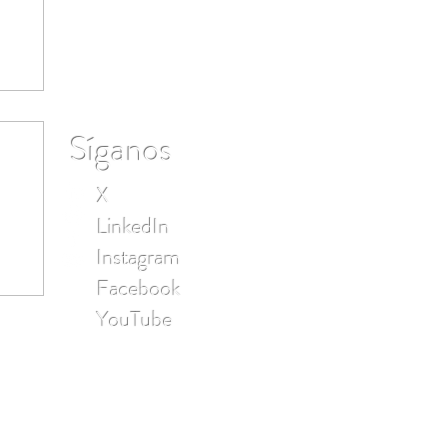
Síganos
X
LinkedIn
Instagram
Facebook
 y
YouTube
n