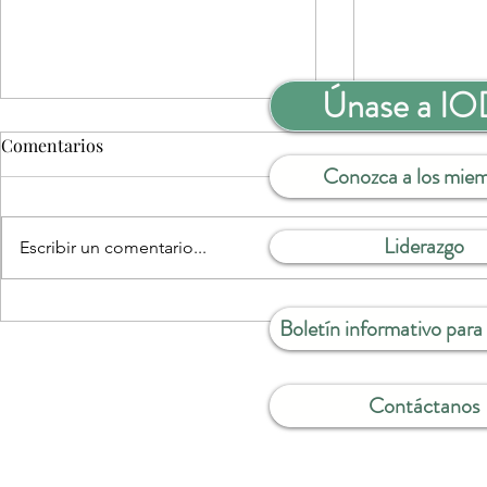
Únase a I
Comentarios
Conozca a los mie
Liderazgo
Escribir un comentario...
DESPEDIDA Y GRACIAS
Vea ahora: «
Boletín informativo par
publicacion
camino haci
Contáctanos