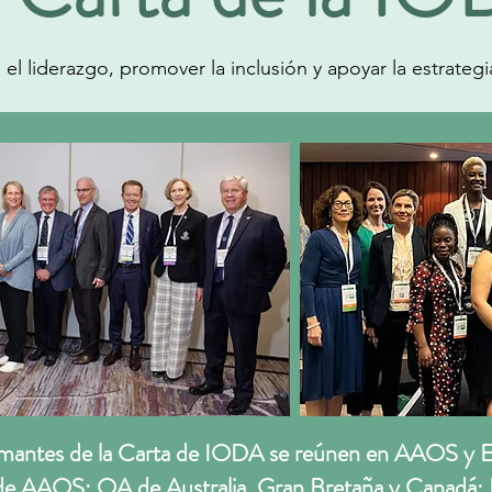
el liderazgo, promover la inclusión y apoyar la estrateg
rmantes de la Carta de IODA se reúnen en AAOS y
es de AAOS; OA de Australia, Gran Bretaña y Can