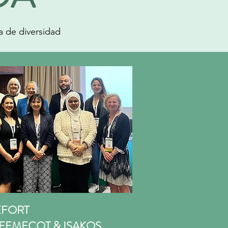
ia de diversidad
 EFORT
adá; FEMECOT & ISAKOS