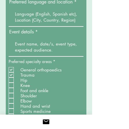
Preferred language and location
Event details
O
Preferred specialty areas
*
b
l
General orthopaedics
i
Trauma
g
Hip
a
Knee
t
o
Foot and ankle
r
Shoulder
i
Elbow
o
Hand and wrist
Sports medicine
Spine
Paediatric orthopaedics
Oncology