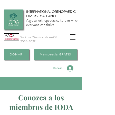
INTERNATIONAL ORTHOPAEDIC
DIVERSITY ALLIANCE
A global orthopaedic culture in which
everyone can thrive.
Socio de Diversidad de AAOS
2024-2027
DONAR
Membresía GRATIS
Acceso
Conozca a los
miembros de IODA