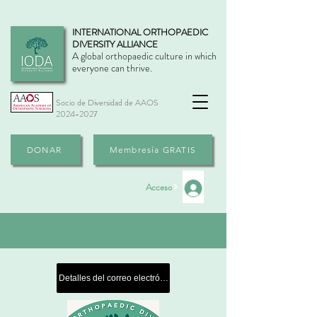
INTERNATIONAL ORTHOPAEDIC
DIVERSITY ALLIANCE
A global orthopaedic culture in which
everyone can thrive.
Socio de Diversidad de AAOS
2024-2027
DONAR
Membresía GRATIS
Acceso
Detalles del correo electrónico