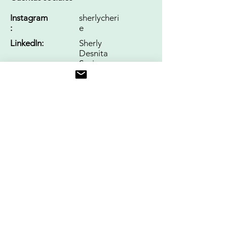
Instagram
sherlycheri
:
e
LinkedIn:
Sherly
Desnita
Savio
Gorjeo:
-
Únase a IODA
Conozca a los miembros
Liderazgo
Boletín informativo para miembros
Contáctanos