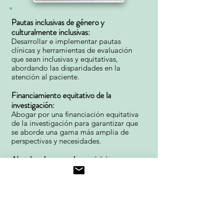
Pautas inclusivas de género y
culturalmente inclusivas:
Desarrollar e implementar pautas
clínicas y herramientas de evaluación
que sean inclusivas y equitativas,
abordando las disparidades en la
atención al paciente.
Financiamiento equitativo de la
investigación:
Abogar por una financiación equitativa
de la investigación para garantizar que
se aborde una gama más amplia de
perspectivas y necesidades.
Abordar el acoso y los prejuicios:
Implementar códigos de conducta y
programas para abordar el acoso sexual
y los prejuicios inconscientes, que son
factores importantes que alejan a las
personas de la ortopedia.