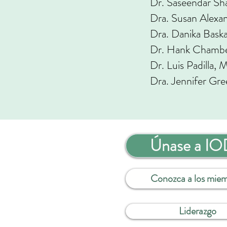
Dr. Saseendar Sh
Dra. Susan Alexa
Dra. Danika Baska
Dr. Hank Chambe
Dr. Luis Padilla, 
Dra. Jennifer Gre
Únase a I
Conozca a los mie
Liderazgo