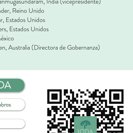
anmugasundaram, India (vicepresidente)
nder, Reino Unido
r, Estados Unidos
rs, Estados Unidos
México
en, Australia (Directora de Gobernanza)
ODA
mbros