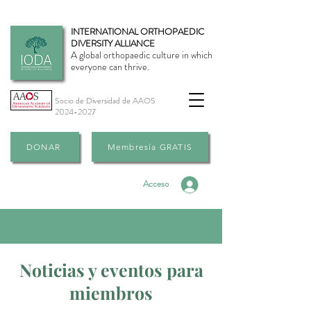
INTERNATIONAL ORTHOPAEDIC
DIVERSITY ALLIANCE
A global orthopaedic culture in which
everyone can thrive.
Socio de Diversidad de AAOS
2024-2027
DONAR
Membresía GRATIS
Acceso
Noticias y eventos para
miembros