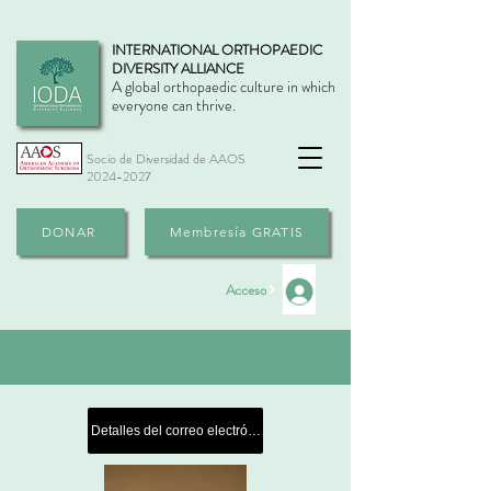
INTERNATIONAL ORTHOPAEDIC
DIVERSITY ALLIANCE
A global orthopaedic culture in which
everyone can thrive.
Socio de Diversidad de AAOS
2024-2027
DONAR
Membresía GRATIS
Acceso
Detalles del correo electrónico