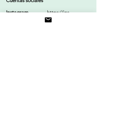
Cuentas sociales
Instagram
https://ins
:
tagram.co
m/kinzang
lo?
igshid=Ym
MyMTA2
M2Y=
LinkedIn:
None
Gorjeo:
None
Únase a IODA
Conozca a los miembros
Liderazgo
Boletín informativo para miembros